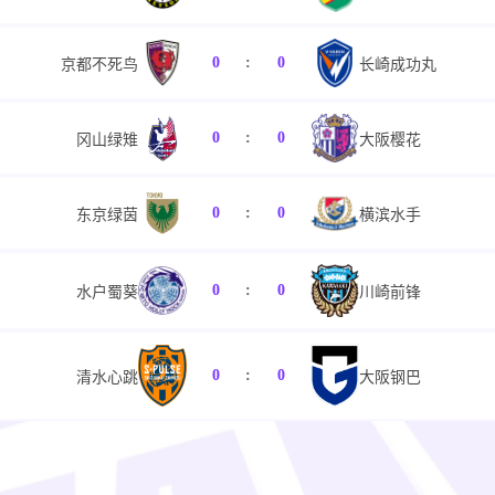
0
:
0
京都不死鸟
长崎成功丸
0
:
0
冈山绿雉
大阪樱花
0
:
0
东京绿茵
横滨水手
0
:
0
水户蜀葵
川崎前锋
0
:
0
清水心跳
大阪钢巴