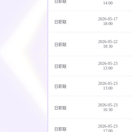
日职联
14:00
2026-05-17
日职联
18:00
2026-05-22
日职联
18:30
2026-05-23
日职联
13:00
2026-05-23
日职联
13:00
2026-05-23
日职联
16:30
2026-05-23
日职联
17:00