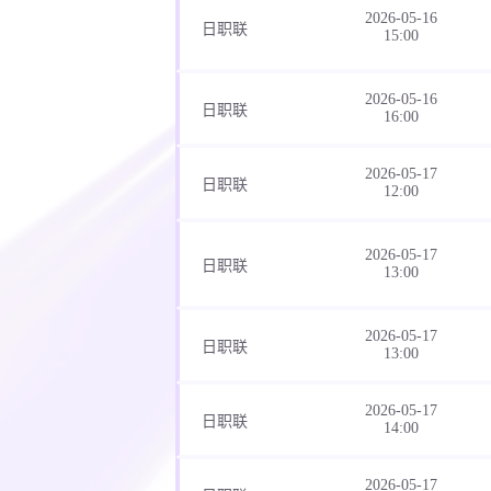
2026-05-16
日职联
15:00
2026-05-16
日职联
16:00
2026-05-17
日职联
12:00
2026-05-17
日职联
13:00
2026-05-17
日职联
13:00
2026-05-17
日职联
14:00
2026-05-17